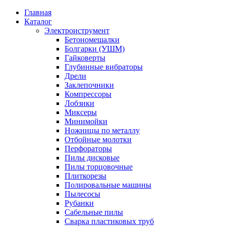
Главная
Каталог
Электроиструмент
Бетономешалки
Болгарки (УШМ)
Гайковерты
Глубинные вибраторы
Дрели
Заклепочники
Компрессоры
Лобзики
Миксеры
Минимойки
Ножницы по металлу
Отбойные молотки
Перфораторы
Пилы дисковые
Пилы торцовочные
Плиткорезы
Полировальные машины
Пылесосы
Рубанки
Сабельные пилы
Сварка пластиковых труб