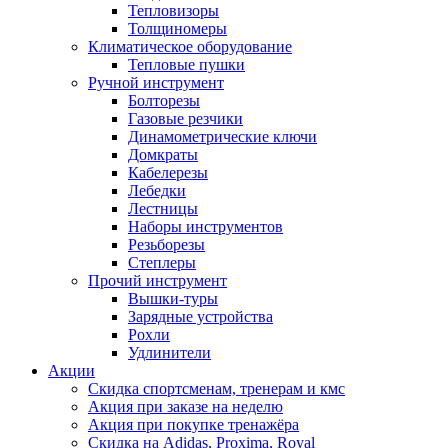
Тепловизоры
Толщиномеры
Климатическое оборудование
Тепловые пушки
Ручной инструмент
Болторезы
Газовые резчики
Динамометрические ключи
Домкраты
Кабелерезы
Лебедки
Лестницы
Наборы инструментов
Резьборезы
Степлеры
Прочий инструмент
Вышки-туры
Зарядные устройства
Рохли
Удлинители
Акции
Скидка спортсменам, тренерам и кмс
Акция при заказе на неделю
Акция при покупке тренажёра
Скидка на Adidas, Proxima, Royal