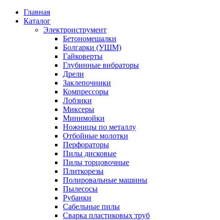
Главная
Каталог
Электроиструмент
Бетономешалки
Болгарки (УШМ)
Гайковерты
Глубинные вибраторы
Дрели
Заклепочники
Компрессоры
Лобзики
Миксеры
Минимойки
Ножницы по металлу
Отбойные молотки
Перфораторы
Пилы дисковые
Пилы торцовочные
Плиткорезы
Полировальные машины
Пылесосы
Рубанки
Сабельные пилы
Сварка пластиковых труб