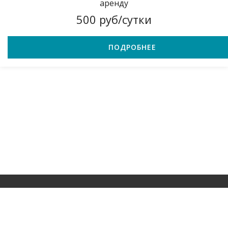
аренду
500 руб/сутки
ПОДРОБНЕЕ
© 2021 – 2024 г. Прокат строительного инструмента в Красноярске
Разработка сайта
sm-project