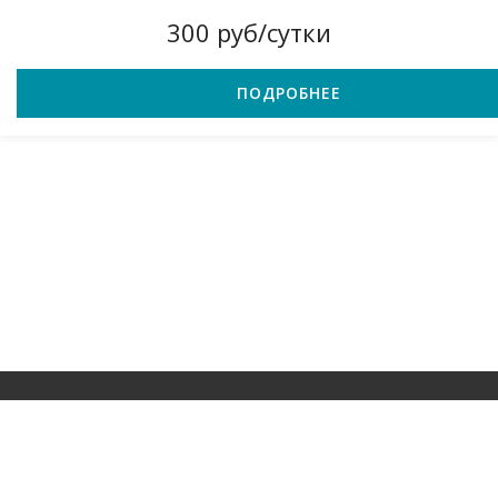
300 руб/сутки
ПОДРОБНЕЕ
© 2021 – 2024 г. Прокат строительного инструмента в Красноярске
Разработка сайта
sm-project