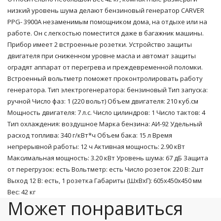
низкий уровень шума делают бензиновый генератор CARVER
PPG- 3900А незаменимым помощником дома, на отдыхе или на
работе. Он с легкостью поместится даже в багажник машины.
Прибор имеет 2 встроенные розетки. Устройство защиты
двигателя при сниженном уровне масла и автомат защиты
оградят аппарат от перегрева и преждевременной поломки.
Встроенный вольтметр поможет проконтролировать работу
генератора. Тип электрогенератора: бензиновый Тип запуска:
ручной Число фаз: 1 (220 вольт) Объем двигателя: 210 куб.см
Мощность двигателя: 7 л.с. Число цилиндров: 1 Число тактов: 4
Тип охлаждения: воздушное Марка бензина: АИ-92 Удельный
расход топлива: 340 г/кВт*ч Объем бака: 15 л Время
непрерывной работы: 12 ч Активная мощность: 2.90 кВт
Максимальная мощность: 3.20 кВт Уровень шума: 67 дБ Защита
от перегрузок: есть Вольтметр: есть Число розеток 220 В: 2шт
Выход 12 В: есть, 1 розетка Габариты (ШхВхГ): 605x450x450 мм
Вес: 42 кг
Может понравиться